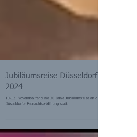
Jubiläumsreise Düsseldorf
2024
10-12. November fand die 30 Jahre Jubiläumsreise an die
Düsseldorfer Fasnachtseröffnung statt.