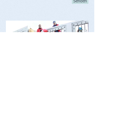
Senden
Kontakt
Email:
roman.eggenberger@hotmail.ch
Folge uns
Facebook